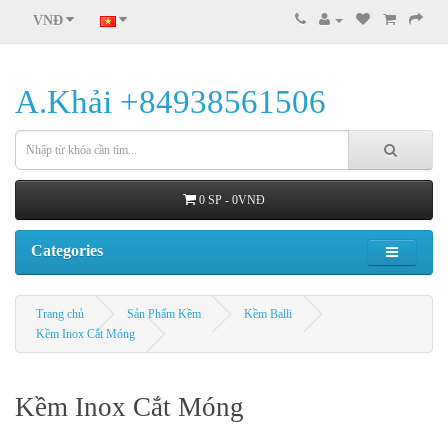
VNĐ
A.Khải +84938561506
0 SP - 0VNĐ
Categories
Trang chủ
Sản Phẩm Kềm
Kềm Balli
Kềm Inox Cắt Móng
Kềm Inox Cắt Móng