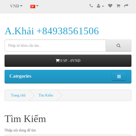
VNĐ
A.Khải +84938561506
0 SP - 0VNĐ
Categories
Trang chủ
Tìm Kiếm
Tìm Kiếm
Nhập nội dung để tìm