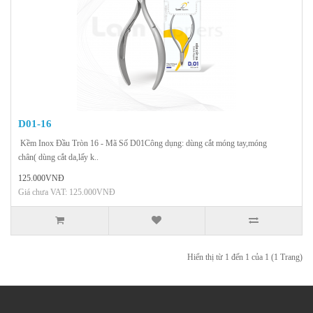
D01-16
Kềm Inox Đầu Tròn 16 - Mã Số D01Công dụng: dùng cắt móng tay,móng
chân( dùng cắt da,lấy k..
125.000VNĐ
Giá chưa VAT: 125.000VNĐ
Hiển thị từ 1 đến 1 của 1 (1 Trang)